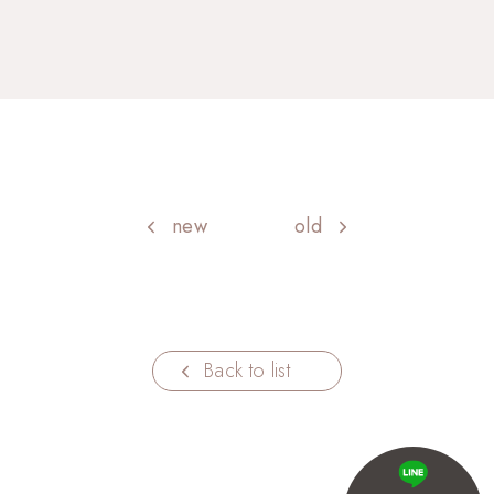
new
old
Back to list