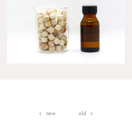
new
old