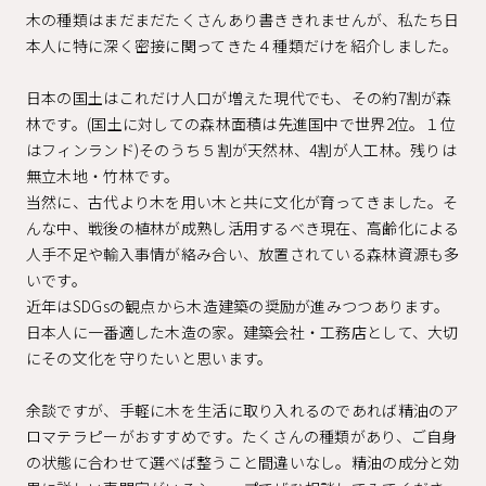
木の種類はまだまだたくさんあり書ききれませんが、私たち日
本人に特に深く密接に関ってきた４種類だけを紹介しました。
日本の国土はこれだけ人口が増えた現代でも、その約7割が森
林です。(国土に対しての森林面積は先進国中で世界2位。１位
はフィンランド)そのうち５割が天然林、4割が人工林。残りは
無立木地・竹林です。
当然に、古代より木を用い木と共に文化が育ってきました。そ
んな中、戦後の植林が成熟し活用するべき現在、高齢化による
人手不足や輸入事情が絡み合い、放置されている森林資源も多
いです。
近年はSDGsの観点から木造建築の奨励が進みつつあります。
日本人に一番適した木造の家。建築会社・工務店として、大切
にその文化を守りたいと思います。
余談ですが、手軽に木を生活に取り入れるのであれば精油のア
ロマテラピーがおすすめです。たくさんの種類があり、ご自身
の状態に合わせて選べば整うこと間違いなし。精油の成分と効