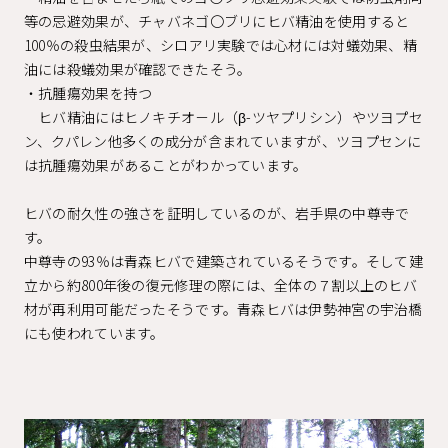
等の忌避効果が、チャバネゴ〇ブリにヒバ精油を使用すると
100％の殺虫結果が、シロアリ実験では心材には対蟻効果、精
油には殺蟻効果が確認できたそう。
・抗腫瘍効果を持つ
ヒバ精油にはヒノキチオ－ル（β-ツヤプリシン）やツヨプセ
ン、クパレン他多くの成分が含まれていますが、ツヨプセンに
は抗腫瘍効果があることがわかっています。
ヒバの耐久性の強さを証明しているのが、岩手県の中尊寺で
す。
中尊寺の93％は青森ヒバで建築されているそうです。そして建
立から約800年後の復元修理の際には、全体の７割以上のヒバ
材が再利用可能だったそうです。青森ヒバは伊勢神宮の宇治橋
にも使われています。