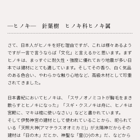
―ヒノキ― 針葉樹 ヒノキ科ヒノキ属
さて、日本人がヒノキを好む理由ですが、これは様々あるよう
ですが一言で言うならば「文化」と言えるかと思います。まず
ヒノキは、まっすぐに耐久性・強度に優れており地震が多い日
本では建材にとても適しています。そしてその香り、白く気品
のある色合い、やわらかな触り心地など、高級木材として珍重
されてきました。
日本書紀においてヒノキは、「スサノオノミコトが胸毛をまき
散らすとヒノキになった」「スギ・クスノキは舟に、ヒノキは
宮殿に、マキは棺に使いなさい」などと書かれています。
そして伊勢神宮の建材として使われていることから、祀られて
いる「天照大神(アマテラスオオミカミ)」が太陽神だからその
建材は「日の木」だとか、神聖な「霊(ひ)の木」だ、などから