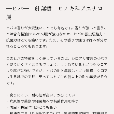
―ヒバ― 針葉樹 ヒノキ科アスナロ
属
ヒバは香りが大変強いことでも有名です。香りが強いと言うこ
とは含有精油(テルペン類)が強力なのか、ヒバの害虫忌避力・
抗菌力はとても強いです。ただ、その香りの強さは好みが分か
れるところでもあります。
このヒバの特徴をよく表しているのは、シロアリ被害の少なさ
と腐りにくさと言えるでしょう。よく似ているヒノキもシロア
リや腐朽に強いですが、ヒバの耐久年数はヒノキ同様、シロア
リ生息地での実験に至ってはヒノキの倍以上の耐久年数だそう
です。
・腐りにくい、耐朽性が高い、かびにくい
・病原性の菌類や細菌類への抗菌作用を持つ
・防虫・殺虫作用がとても高い
精油を含ませたろ紙でのゴ〇ブリ忌避効果実験では防虫剤同