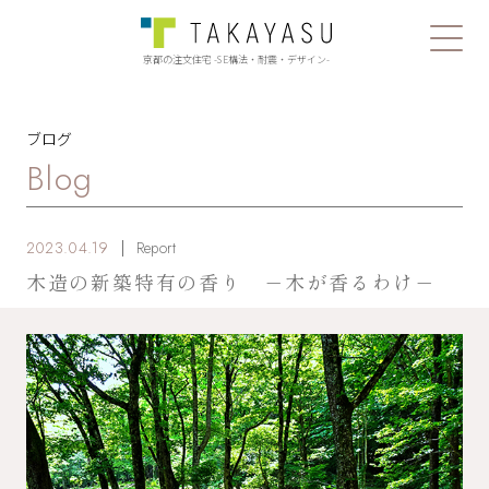
京都の注文住宅 -SE構法・耐震・デザイン-
ブログ
Blog
2023.04.19
Report
木造の新築特有の香り －木が香るわけ－