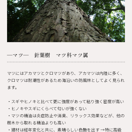
―マツ― 針葉樹 マツ科マツ属
マツにはアカマツとクロマツがあり、アカマツは内陸に多く、
クロマツは耐潮性があるため海沿いの防風林としてよく見られ
ます。
・スギやヒノキと比べて更に強度があって粘り強く密度が高い
・ヒノキやスギにくらべて匂いが強くない
・マツの精油は炎症防止や消臭、リラックス効果などが、他の
樹木から取れる精油よりも高い
・建材は経年変化と共に、素晴らしい色艶を出す →特に高級