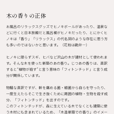
木の香りの正体
お風呂のリラックスグッズでヒノキボールがあったり、温泉な
どに行くと日本旅館だと風呂桶がヒノキだったり、とにかくヒ
ノキは「香り」「リラックス」の代名詞のような存在に思う方
も多いのではないかと思います。（花粉は勘弁…）
ヒノキに限らずスギ、ヒバなど沢山の木が建材として使われま
す。そんな木を使った新築のあの香り。じつあの香りは、直訳
すると“植物が殺す”と言う意味の「フィトンチッド」と言う成
分が関係しています。
物騒な直訳ですが、幹を痛める菌・細菌から自らを守ったり、
一度生えたらそこで生き抜くために周囲の植物・生物を殺す成
分、「フィトンチッド」を出すのです。
このフィトンチッドが、森に生えている木でなくとも建築に使
う木材にも含まれているため、「木造新築での香り」のイメー