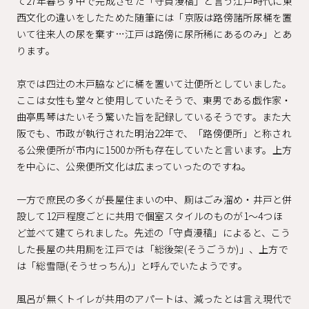
て27年暮らす中で完成させた「守貞漫稿」と言う江戸時代に東
西文化の違いをしたためた随筆には「京阪は路傍諸所尿桶を置
いて往来人の尿を棄す…江戸は路傍に尿所稀にあるのみ」とあ
ります。
京では四辻の木戸脇などに桶を置いて辻便所としていました。
ここは女性も堂々と使用していたそうで、東男である戯作家・
曲亭馬琴はたいそう驚いた旨を記録しているそうです。また大
阪でも、市政が執行された明治22年で、「路傍便所」と称され
る公衆便所が市内に1500か所も存在していたと言います。上方
を中心に、公衆便所文化は広まっていったのですね。
一方で庶民の多くが長屋住まいの中、厠はごみ溜め・井戸と併
設して12戸程度ごとに共用で個室スタイルのものが1～4つほ
ど並べて建てられました。先述の「守貞漫稿」によると、こう
した長屋の共用厠を江戸では「総後架(そうごうか)」、上方で
は「総雪隠(そうせっちん)」と呼んでいたようです。
風呂が無くトイレが共用のアパートは、減ったとは言え現代で