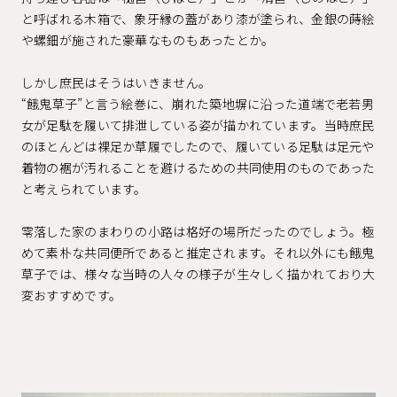
と呼ばれる木箱で、象牙縁の蓋があり漆が塗られ、金銀の蒔絵
や螺鈿が施された豪華なものもあったとか。
しかし庶民はそうはいきません。
“餓鬼草子”と言う絵巻に、崩れた築地塀に沿った道端で老若男
女が足駄を履いて排泄している姿が描かれています。当時庶民
のほとんどは裸足か草履でしたので、履いている足駄は足元や
着物の裾が汚れることを避けるための共同使用のものであった
と考えられています。
零落した家のまわりの小路は格好の場所だったのでしょう。極
めて素朴な共同便所であると推定されます。それ以外にも餓鬼
草子では、様々な当時の人々の様子が生々しく描かれており大
変おすすめです。