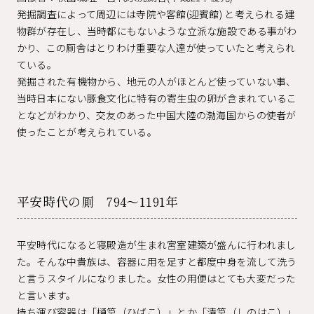
発掘調査によって周辺には寺院や客館(迎賓館) と考えられる建
物群が存在し、当時都にもないような立派な施設である事がわ
かり、この厠舎はとりわけ重要な人達が使っていたと考えられ
ている。
発掘された有機物から、地元の人がほとんど使っていない事、
当時日本にない豚食文化に特有の寄生虫の卵が含まれているこ
となどがわかり、交友のあった中国大陸の渤海国からの使者が
使ったことが考えられている。
平安時代の厠 794～1191年
平安時代になると寝殿造が生まれ宮室建築が盛んに行われまし
た。そんな中貴族は、容器に用を足すと都度中身を流して洗う
と言うスタイルになりました。女性の用便はとても大変だった
と言います。
持ち運び容器は「樋筥（ひばこ）」とか「清筥（しのはこ）」