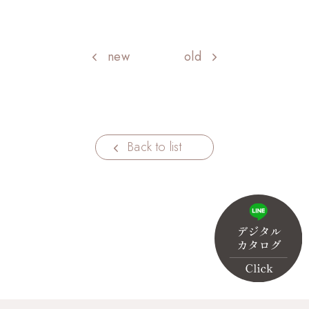
new
old
Back to list