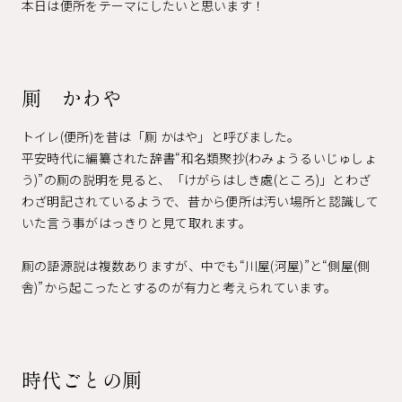
本日は便所をテーマにしたいと思います！
厠 かわや
トイレ(便所)を昔は「厠 かはや」と呼びました。
平安時代に編纂された辞書“和名類聚抄(わみょうるいじゅしょ
う)”の厠の説明を見ると、「けがらはしき處(ところ)」とわざ
わざ明記されているようで、昔から便所は汚い場所と認識して
いた言う事がはっきりと見て取れます。
厠の語源説は複数ありますが、中でも“川屋(河屋)”と“側屋(側
舎)”から起こったとするのが有力と考えられています。
時代ごとの厠