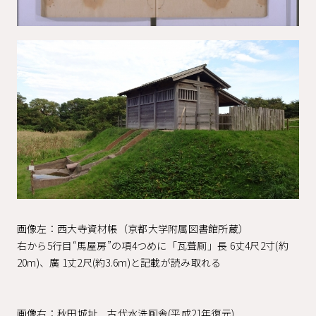
画像左：西大寺資材帳（京都大学附属図書館所蔵）
右から5行目“馬屋房”の項4つめに「瓦葺厠」長 6丈4尺2寸(約
20m)、廣 1丈2尺(約3.6m)と記載が読み取れる
画像右：秋田城址 古代水洗厠舎(平成21年復元)