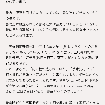
われています。
屋内に便所を設けるようになるのは「書院造」が始まってから
の様です。
書院造が確立されると邸宅建築は善美をつくしたものとなり、
特に足利将軍邸ともなるとその例とも言える立派な造りであっ
たと考えられます。
「三好筑前守義長朝臣亭江御成之記」(みよし ちくぜんのかみ
よしなが あそんてい え おなり の き)と言う、室町幕府将軍・
足利義輝が三好義長(陪臣＝臣下の臣下)の邸宅を訪れた際の記
録があります。
これによると、「厠に棚が造られていた」「手水(ちょうず)の
桶と桶杓が黒塗りで蒔絵あり」と書かれており、相当に広く立
派な造りであったと考えられます。将軍の“臣下の臣下”邸の厠
が立派ならば(当時三好一族は大変に力をもっていたとは言
え)、将軍邸の厠はどんなに豪華だったのでしょう？
鎌倉時代から戦国時代にかけて厠を屋内に設ける家庭が増える