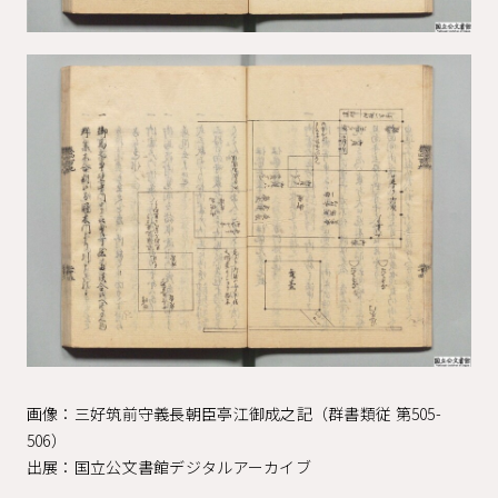
画像：三好筑前守義長朝臣亭江御成之記（群書類従 第505-
506）
出展：国立公文書館デジタルアーカイブ