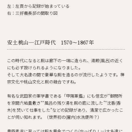
左：左頁から記録が始まっている
右：三好義長邸の間取り図
安土桃山―江戸時代 1570～1867年
この時代になると厠は廊下の一端に造られ、湯殿(風呂)の近く
にも必ず設けられるようになりました。
そして大名達の間で豪華な厠を造るのが流行したようです。禅
宗文化や桃山文化と厠の融合ですね。
有名な武田家の軍学書である「甲陽軍鑑」にも信玄が“御閉所
を京間六帖畳敷き““風呂の残り湯を厠の底に流した”“沈香(香
木)を焚いて仕事をした”などの記録があり、清潔で広かったこ
とが伺い知れます。（世界初の(屋内)水洗便所？）
豊臣秀吉に至っては厠を黄金でつくり(やっぱり！…)大名達に