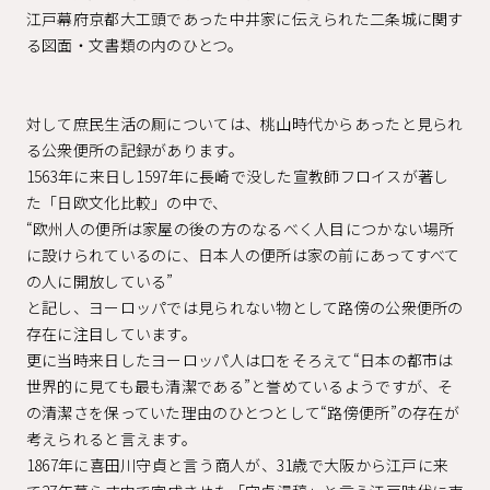
江戸幕府京都大工頭であった中井家に伝えられた二条城に関す
る図面・文書類の内のひとつ。
対して庶民生活の厠については、桃山時代からあったと見られ
る公衆便所の記録があります。
1563年に来日し1597年に長崎で没した宣教師フロイスが著し
た「日欧文化比較」の中で、
“欧州人の便所は家屋の後の方のなるべく人目につかない場所
に設けられているのに、日本人の便所は家の前にあってすべて
の人に開放している”
と記し、ヨーロッパでは見られない物として路傍の公衆便所の
存在に注目しています。
更に当時来日したヨーロッパ人は口をそろえて“日本の都市は
世界的に見ても最も清潔である”と誉めているようですが、そ
の清潔さを保っていた理由のひとつとして“路傍便所”の存在が
考えられると言えます。
1867年に喜田川守貞と言う商人が、31歳で大阪から江戸に来