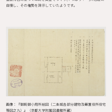
自慢し、その権勢を誇示していたようです。
画像：『御厠御小用所絵図（二条城各部分建物及幕置役所役宅
等図之九）』（京都大学附属図書館所蔵）