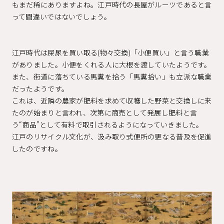
もまだ稀にありますよね。江戸時代の長屋がルーツであると言
って間違いではないでしょう。
江戸時代は屎尿を買い取る(物々交換)「小便買い」と言う職業
がありました。小便をくれる人に大根を渡していたようです。
また、街道に落ちている馬糞を拾う「馬糞拾い」も立派な職業
だったようです。
これは、近隣の農家が肥料を求めて収穫した野菜と交換しに来
たのが始まりと言われ、次第に商売として発展し肥料と言
う“商品”として有料で取引されるようになっていきました。
江戸のリサイクル文化が、汲み取り式便所の更なる普及を促進
したのですね。