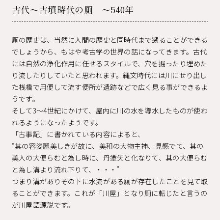
古代～古墳時代の厠 ～540年
厠の歴史は、当然に人間の歴史と同時代まで遡ることができる
でしょうから、もはや考古学の世界の話になってきます。古代
には自然の浄化作用に任せるスタイルで、穴を掘ったり埋めた
り流したりしていたと思われます。縄文時代には川にせり出し
た桟橋で用便して流す便所が遺跡などで広く見る事ができるよ
うです。
そして3～4世紀にかけて、屋内に川の水を導水したものが使わ
れるようになったようです。
「古事記」に書かれている内容によると、
“其の容姿麗美しきが故に、美和の大物主神、見感でて、其の
美人の大便らむと為し時に、丹塗矢と化なりて、其の大便らむ
と為し溝より流れ下りて、・・・”
つまり溝がありその下に水流がある厠が存在したことを見て取
ることができます。これが「川屋」となり厠に転じたと言うの
が川屋語源説です。