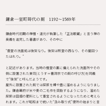
鎌倉―室町時代の厠 1192～1569年
鎌倉時代初期の禅僧・道元が執筆した「正法眼蔵」と言う禅の
奥義を追究した著書があり、その中に
“雲堂の洗面処は後架なり。後架は照堂の西なり、その屋図つ
たはれり。”
と記述があります。当時の僧堂の裏に備えられた洗面所やその
側に設置された東司(とうす＝曹洞宗での厠の呼び方)を同義
で“後架“と呼んだようです。
屋外に設置された厠では屎尿を樽や壺に溜めるようになりまし
た。鎌倉幕府が米や麦の二毛作を奨励するようになり、溜めた
屎尿は田畑の肥料として重宝されるようになったためと考えら
れます。これが昭和まで続いた“汲み取り式”便所の始まりと言