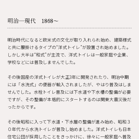
明治―現代 1868～
明治時代になると欧米式の文化が取り入れられ始め、建築様式
と共に腰掛けるタイプの“洋式トイレ”が設置され始めました。
しかし大半は“和式”が主流で、洋式トイレは一般家庭や企業、
学校などには普及しませんでした。
その後国産の洋式トイレが大正3年に開発されたり、明治中期
には「水洗式」の便器が輸入されましたが、やはり普及はしま
せんでした。水栓トイレ普及には下水道や下水槽の整備が必要
ですが、その整備が本格的にスタートするのは関東大震災後だ
ったからです。
その後昭和に入って下水道・下水層の整備が進み始め、昭和３
０年代から水洗トイレが普及し始めました。洋式トイレも日本
住宅公団が採用したことをきっかけに、徐々に一般家庭へ普及