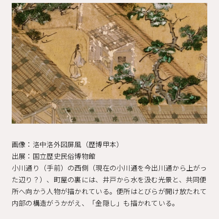
画像：洛中洛外図屏風（歴博甲本）
出展：国立歴史民俗博物館
小川通り（手前）の西側（現在の小川通を今出川通から上がっ
た辺り？）、町屋の裏には、井戸から水を汲む光景と、共同便
所へ向かう人物が描かれている。便所はとびらが開け放たれて
内部の構造がうかがえ、「金隠し」も描かれている。