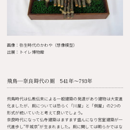
画像：弥生時代のかわや（想像模型）
出展：トイレ博物館
飛鳥―奈良時代の厠 541年～793年
飛鳥時代は仏教伝来による一般建築の発達があり建物は大変進
化ましたが、厠については恐らく「川屋」と「側屋」の2つの
形式が続いていたと考えて良いでしょう。
奈良時代になって仏寺建築はますます盛んになり宮室建築が一
代進歩し“平城京”が生まれました。厠に関しては明らかではな